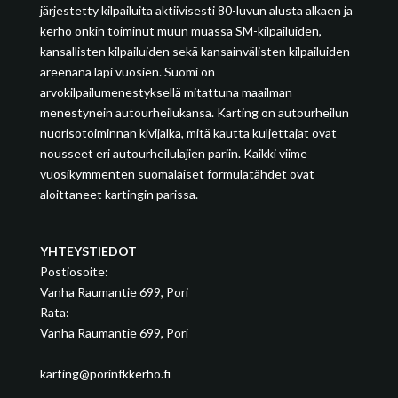
järjestetty kilpailuita aktiivisesti 80-luvun alusta alkaen ja
kerho onkin toiminut muun muassa SM-kilpailuiden,
kansallisten kilpailuiden sekä kansainvälisten kilpailuiden
areenana läpi vuosien. Suomi on
arvokilpailumenestyksellä mitattuna maailman
menestynein autourheilukansa. Karting on autourheilun
nuorisotoiminnan kivijalka, mitä kautta kuljettajat ovat
nousseet eri autourheilulajien pariin. Kaikki viime
vuosikymmenten suomalaiset formulatähdet ovat
aloittaneet kartingin parissa.
YHTEYSTIEDOT
Postiosoite:
Vanha Raumantie 699, Pori
Rata:
Vanha Raumantie 699, Pori
karting@porinfkkerho.fi