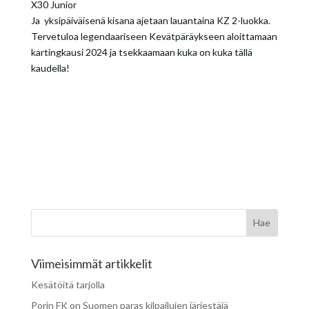
X30 Junior
Ja yksipäiväisenä kisana ajetaan lauantaina KZ 2-luokka.
Tervetuloa legendaariseen Kevätpäräykseen aloittamaan
kartingkausi 2024 ja tsekkaamaan kuka on kuka tällä
kaudella!
OKJ
Ro
Viimeisimmät artikkelit
Kesätöitä tarjolla
Porin FK on Suomen paras kilpailujen järjestäjä