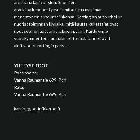
areenana läpi vuosien. Suomi on
arvokilpailumenestyksellä mitattuna maailman
menestynein autourheilukansa. Karting on autourheilun
nuorisotoiminnan kivijalka, mitä kautta kuljettajat ovat
nousseet eri autourheilulajien pariin. Kaikki viime
vuosikymmenten suomalaiset formulatähdet ovat
aloittaneet kartingin parissa.
YHTEYSTIEDOT
Postiosoite:
Vanha Raumantie 699, Pori
Rata:
Vanha Raumantie 699, Pori
karting@porinfkkerho.fi