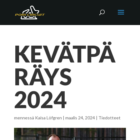
KEVÄTPÄ
RÄYS
2024
mennessä
Kaisa Löfgren
|
maalis 24, 2024
|
Tiedotteet