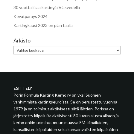
30 vuotta lisää kartingia Viasvedellä
Kevätpäräys 2024
Kartingkausi 2023 on pian täällä
Arkisto
Arkisto
ESITTELY
Porin Formula Karting Kerho ry on yksi Suomen
vanhimmista kartingseuroista. Se on perustettu vuonna
1979 ja on toiminut aktiivisesti siitä lähtien. Porissa on
järjestetty kilpailuita aktiivisesti 80-luvun alusta alkaen ja
kerho onkin toiminut muun muassa SM-kilpailuiden,
kansallisten kilpailuiden sekä kansainvälisten kilpailuiden